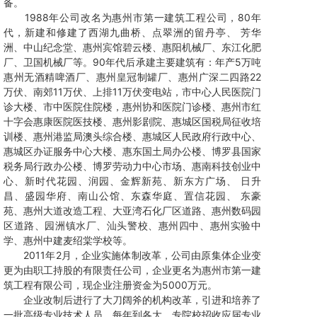
备。
1988年公司改名为惠州市第一建筑工程公司，80年
代，新建和修建了西湖九曲桥、点翠洲的留丹亭、 芳华
洲、中山纪念堂、惠州宾馆碧云楼、惠阳机械厂、东江化肥
厂、卫国机械厂等。90年代后承建主要建筑有：年产5万吨
惠州无酒精啤酒厂、惠州皇冠制罐厂、惠州广深二四路22
万伏、南郊11万伏、上排11万伏变电站，市中心人民医院门
诊大楼、市中医院住院楼，惠州协和医院门诊楼、惠州市红
十字会惠康医院医技楼、惠州影剧院、惠城区国税局征收培
训楼、惠州港监局澳头综合楼、惠城区人民政府行政中心、
惠城区办证服务中心大楼、惠东国土局办公楼、博罗县国家
税务局行政办公楼、博罗劳动力中心市场、惠南科技创业中
心、新时代花园、润园、金辉新苑、新东方广场、 日升
昌、盛园华府、南山公馆、东森华庭、置信花园、 东豪
苑、惠州大道改造工程、大亚湾石化厂区道路、惠州数码园
区道路、园洲镇水厂、汕头警校、惠州四中、惠州实验中
学、惠州中建麦绍棠学校等。
2011年2月，企业实施体制改革，公司由原集体企业变
更为由职工持股的有限责任公司，企业更名为惠州市第一建
筑工程有限公司，现企业注册资金为5000万元。
企业改制后进行了大刀阔斧的机构改革，引进和培养了
一批高级专业技术人员，每年到各大、专院校招收应届专业